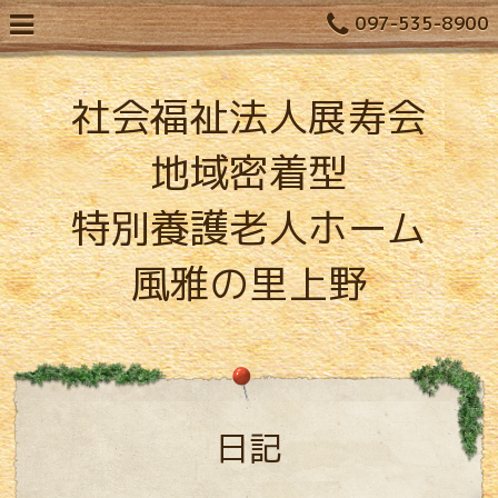
097-535-8900
社会福祉法人展寿会
地域密着型
特別養護老人ホーム
風雅の里上野
日記