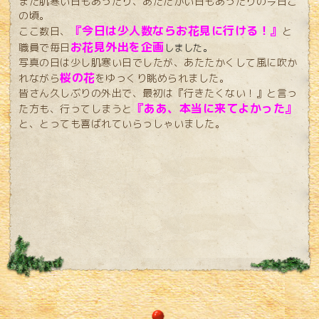
まだ肌寒い日もあったり、あたたかい日もあったりの今日こ
の頃。
『今日は少人数ならお花見に行ける！』
ここ数日、
と
お花見外出を企画
職員で毎日
しました。
写真の日は少し肌寒い日でしたが、あたたかくして風に吹か
桜の花
れながら
をゆっくり眺められました。
皆さん久しぶりの外出で、最初は『行きたくない！』と言っ
『ああ、本当に来てよかった』
た方も、行ってしまうと
と、とっても喜ばれていらっしゃいました。