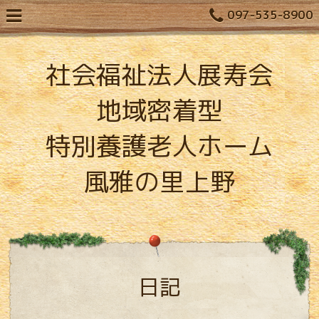
097-535-8900
社会福祉法人展寿会
地域密着型
特別養護老人ホーム
風雅の里上野
日記