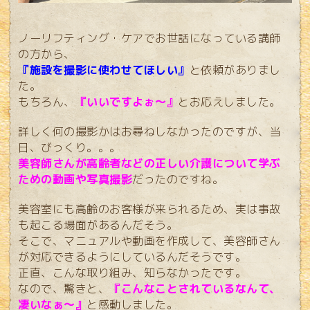
ノーリフティング・ケアでお世話になっている講師
の方から、
『施設を撮影に
使わせてほしい』
と依頼がありまし
た。
もちろん、
『いいですよぉ～』
とお応えしました。
詳しく何の撮影かはお尋ねしなかったのですが、当
日、びっくり。。。
美容師さんが高齢者などの正しい介護について学ぶ
ための動画や写真撮影
だった
のですね。
美容室にも高齢のお客様が来られるため、実は事故
も起こる場面があるんだそう。
そこで、マニュアルや動画を作成して、美容師さん
が対応できるようにしているんだそうです。
正直、こんな取り組み、知らなかったです。
なので、驚きと、
『こんなことされているなんて、
凄いなぁ～』
と感動しました。