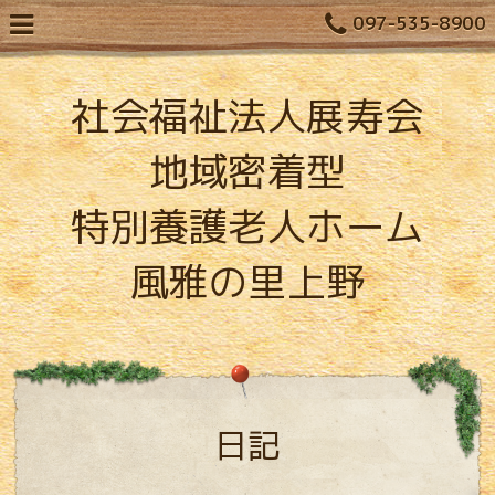
097-535-8900
社会福祉法人展寿会
地域密着型
特別養護老人ホーム
風雅の里上野
日記