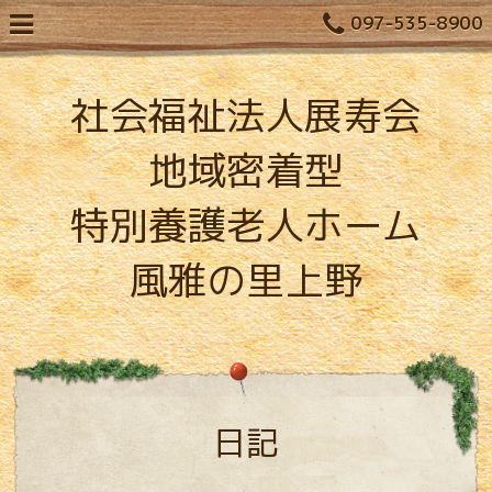
097-535-8900
社会福祉法人展寿会
地域密着型
特別養護老人ホーム
風雅の里上野
日記