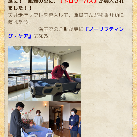
遂に！ 風雅の里に、
『トロリーバス』
が導入され
ました！！
天井走行リフトを導入して、職員さんが移乗介助に
慣れた今、
浴室での介助が更に
『ノーリフティン
グ・ケア』
になる。