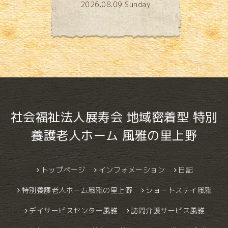
2026.08.09 Sunday
社会福祉法人展寿会 地域密着型 特別
養護老人ホーム 風雅の里上野
トップページ
インフォメーション
日記
特別養護老人ホーム風雅の里上野
ショートステイ風雅
デイサービスセンター風雅
訪問介護サービス風雅