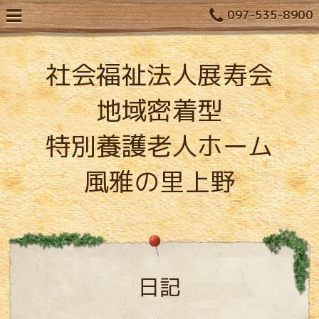
097-535-8900
社会福祉法人展寿会
地域密着型
特別養護老人ホーム
風雅の里上野
日記