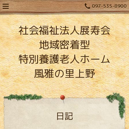
097-535-8900
社会福祉法人展寿会
地域密着型
特別養護老人ホーム
風雅の里上野
日記