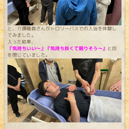
と、介護職員さんがトロリーバスでの入浴を体験し
てみました。
入った結果、
『気持ちいい～』『気持ち良くて眠りそう～』
と目
を閉じていました。