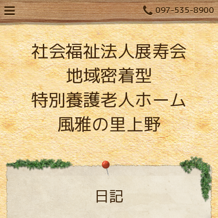
097-535-8900
社会福祉法人展寿会
地域密着型
特別養護老人ホーム
風雅の里上野
日記