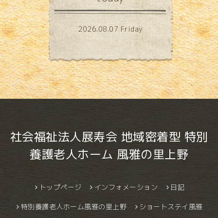
2026.08.07 Friday
社会福祉法人展寿会 地域密着型 特別
養護老人ホーム 風雅の里上野
トップページ
インフォメーション
日記
特別養護老人ホーム風雅の里上野
ショートステイ風雅