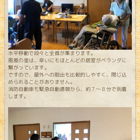
水平移動で
段々と全員が集まります。
風雅の里は、幸いにもほとんどの居室がベランダに
繋がっています。
ですので、屋外への脱出も比較的しやすく、閉じ込
められることがありません。
消防自動車も緊急自動通報から、約７～８分で到着
します。