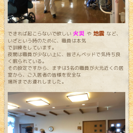
火災
地震
できれば起こらないで欲しい
や
など、
いざという時のために、職員は本気
で
訓練をしています。
夜間は職員が少ない上に、皆さんベッドで気持ち良
く眠られている。
その設定ですから、まずは3名の職員が火元近くの居
室から、ご入居者の皆様を安全
な
場所までお連れしました。