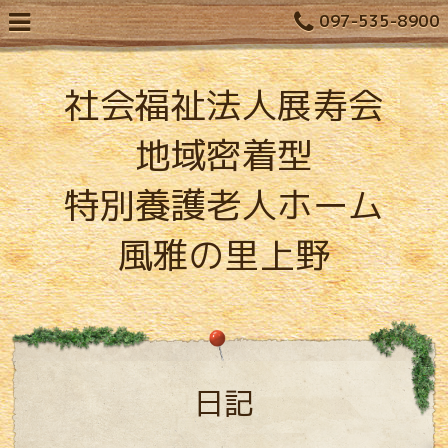
097-535-8900
社会福祉法人展寿会
地域密着型
特別養護老人ホーム
風雅の里上野
日記