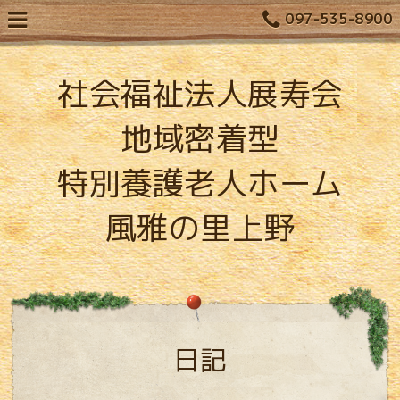
097-535-8900
社会福祉法人展寿会
地域密着型
特別養護老人ホーム
風雅の里上野
日記