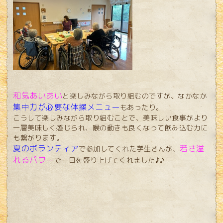
和気あいあい
と楽しみながら取り組むのですが、なかなか
集中力が必要な体操メニュー
もあったり。
こうして楽しみながら取り組むことで、美味しい食事がより
一層美味しく感じられ、喉の動きも良くなって飲み込む力に
も繋がります。
夏のボランティア
若さ溢
で参加してくれた学生さんが、
れるパワー
で一日を盛り上げてくれました♪♪