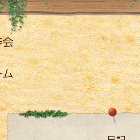
寿会
ーム
日記