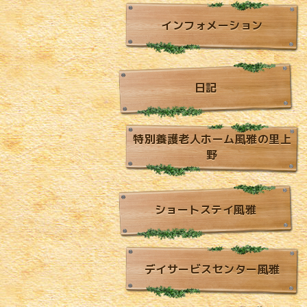
インフォメーション
日記
特別養護老人ホーム風雅の里上
野
ショートステイ風雅
デイサービスセンター風雅